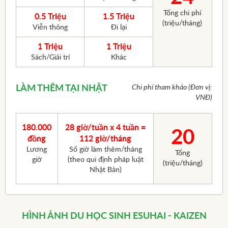
Tổng chi phí
0.5 Triệu
1.5 Triệu
(triệu/tháng)
Viễn thông
Đi lại
1 Triệu
1 Triệu
Sách/Giải trí
Khác
LÀM THÊM TẠI NHẬT
Chi phí tham khảo (Đơn vị:
VNĐ)
180.000
28 giờ/tuần x 4 tuần =
20
đồng
112 giờ/tháng
Lương
Số giờ làm thêm/tháng
Tổng
giờ
(theo qui định pháp luật
(triệu/tháng)
Nhật Bản)
HÌNH ẢNH DU HỌC SINH ESUHAI - KAIZEN