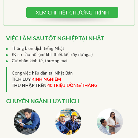
XEM CHI TIẾT CHƯƠNG TRÌNH
VIỆC LÀM SAU TỐT NGHIỆP TẠI NHẬT
Thông biên dịch tiếng Nhật
Kỹ sư cầu nối (cơ khí, thiết kế, xây dựng…)
Cử nhân kinh tế, thương mại
Công việc hấp dẫn tại Nhật Bản
TÍCH LŨY
KINH NGHIỆM
THU NHẬP TRÊN
40 TRIỆU ĐỒNG/THÁNG
CHUYÊN NGÀNH ƯA THÍCH