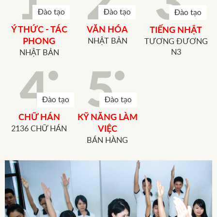
Ý THỨC - TÁC
VĂN HÓA
TIẾNG NHẬT
PHONG
NHẬT BẢN
TƯƠNG ĐƯƠNG
N3
NHẬT BẢN
CHỮ HÁN
KỸ NĂNG LÀM
2136 CHỮ HÁN
VIỆC
BÁN HÀNG