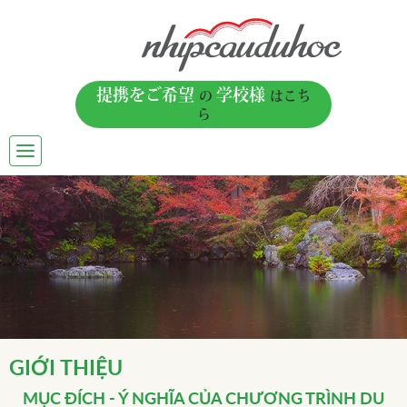
提携をご希望
学校様
の
はこち
ら
TOGGLE
NAVIGATION
GIỚI THIỆU
MỤC ĐÍCH - Ý NGHĨA CỦA CHƯƠNG TRÌNH
DU