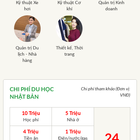
Kỹ thuật Xe
Kỹ thuật Cơ
Quản trị Kinh
hơi
khí
doanh
Quản trị Du
Thiết kế, Thời
lịch - Nhà
trang
hàng
CHI PHÍ
DU HỌC
Chi phí tham khảo (Đơn vị:
VNĐ)
NHẬT BẢN
10 Triệu
5 Triệu
Học phí
Nhà ở
4 Triệu
1 Triệu
24
Tiền ăn
Điện/nước/gas