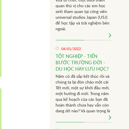
vừa tổ chức một buổi tham
quan thú vị cho các em học
sinh tham quan tại công viên
universal studios Japan (USJ)
để học tập và trải nghiệm bên
ngoài.
04/01/2022
TỐT NGHIỆP - TIẾN
BƯỚC TRƯỜNG ĐỜI -
DU HỌC HAY LƯU HỌC?
Năm cũ đã sắp kết thúc rồi và
chúng ta lại đón chào một cái
Tết mới, một sự khởi đầu mới,
một hướng đi mới. Trong năm
qua kế hoạch của các bạn đã
hoàn thành chưa hay vẫn còn
dang dở nào? Và quan trọng là
đối với các bạn sinh viên năm
cuối sắp tốt nghiệp khỏi ngôi
trường này càng có nhiều lo