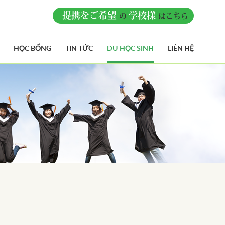
提携をご希望
学校様
の
はこちら
HỌC BỔNG
TIN TỨC
DU HỌC SINH
LIÊN HỆ