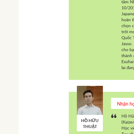
tâm Nh
10/201
Japane
hoàn t
chọn c
trời m
Quốc T
Jasso.
cho bạ
thành 
Esuhai
lai đa
Nhận họ
Hồ Hữu
HỒ HỮU
(Kaize
THUẬT
Học vi