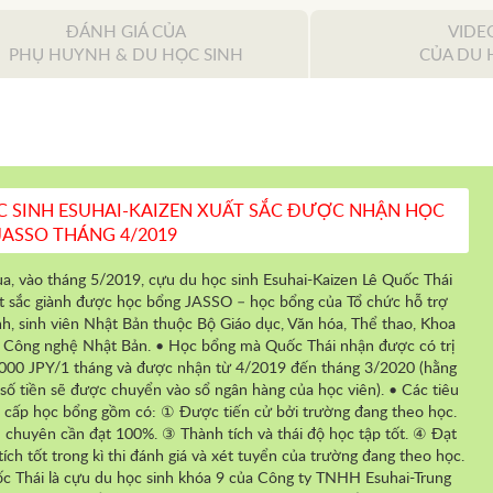
ĐÁNH GIÁ CỦA
VIDE
PHỤ HUYNH & DU HỌC SINH
CỦA DU 
C SINH ESUHAI-KAIZEN XUẤT SẮC ĐƯỢC NHẬN HỌC
ASSO THÁNG 4/2019
a, vào tháng 5/2019, cựu du học sinh Esuhai-Kaizen Lê Quốc Thái
t sắc giành được học bổng JASSO – học bổng của Tổ chức hỗ trợ
nh, sinh viên Nhật Bản thuộc Bộ Giáo dục, Văn hóa, Thể thao, Khoa
 Công nghệ Nhật Bản. • Học bổng mà Quốc Thái nhận được có trị
,000 JPY/1 tháng và được nhận từ 4/2019 đến tháng 3/2020 (hằng
 số tiền sẽ được chuyển vào sổ ngân hàng của học viên). • Các tiêu
t cấp học bổng gồm có: ① Được tiến cử bởi trường đang theo học.
ệ chuyên cần đạt 100%. ③ Thành tích và thái độ học tập tốt. ④ Đạt
tích tốt trong kì thi đánh giá và xét tuyển của trường đang theo học.
c Thái là cựu du học sinh khóa 9 của Công ty TNHH Esuhai-Trung