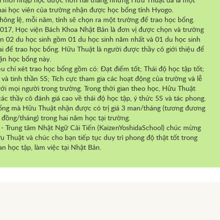
ỉ mới nhập học được hơn hai tháng nhưng Hữu Thuật đã là một
hai học viên của trường nhận được học bổng tỉnh Hyogo.
hông lệ, mỗi năm, tỉnh sẽ chọn ra một trường để trao học bổng.
17, Học viện Bách Khoa Nhật Bản là đơn vị được chọn và trường
n 02 du học sinh gồm 01 du học sinh năm nhất và 01 du học sinh
i để trao học bổng. Hữu Thuật là người được thầy cô giới thiệu để
ận học bổng này.
êu chí xét trao học bổng gồm có: Đạt điểm tốt; Thái độ học tập tốt;
 và tinh thần 5S; Tích cực tham gia các hoạt động của trường và lễ
ới mọi người trong trường. Trong thời gian theo học, Hữu Thuật
ác thầy cô đánh giá cao về thái độ học tập, ý thức 5S và tác phong.
ng mà Hữu Thuật nhận được có trị giá 3 man/tháng (tương đương
u đồng/tháng) trong hai năm học tại trường.
 - Trung tâm Nhật Ngữ Cải Tiến (KaizenYoshidaSchool) chúc mừng
 Thuật và chúc cho bạn tiếp tục duy trì phong độ thật tốt trong
ian học tập, làm việc tại Nhật Bản.