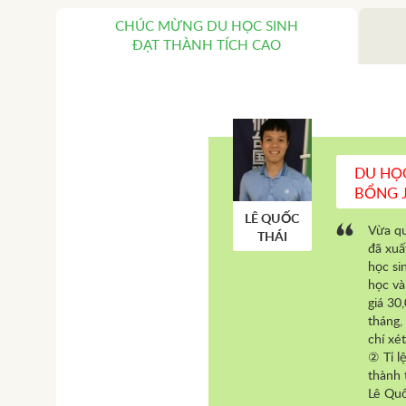
CHÚC MỪNG DU HỌC SINH
ĐẠT THÀNH TÍCH CAO
DU HỌ
BỔNG J
LÊ QUỐC
Vừa qu
THÁI
đã xuấ
học si
học và
giá 30
tháng,
chí xé
② Tỉ l
thành 
Lê Quố