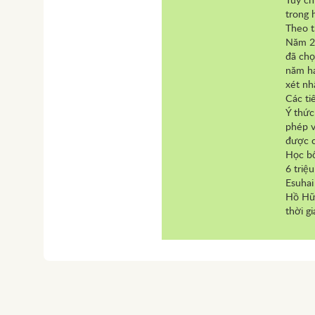
Tuy ch
trong 
Theo t
Năm 20
đã chọ
năm ha
xét nh
Các ti
Ý thức
phép v
được c
Học bổ
6 triệ
Esuhai
Hồ Hữu
thời g