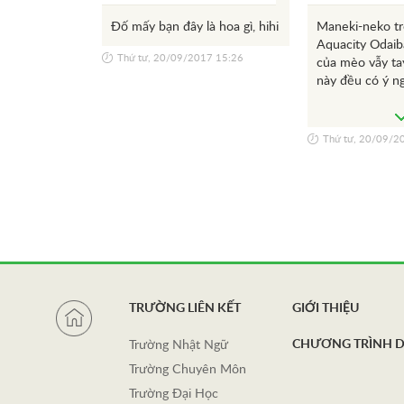
Đố mấy bạn đây là hoa gì, hihi
Maneki-neko tr
Aquacity Odaib
Thứ tư, 20/09/2017 15:26
của mèo vẫy t
này đều có ý ng
các bạn. Ah mà
Aquacity này c
cầu Cầu Vòng t
Thứ tư, 20/09/2
Odaiba tuyệt đ
bạn.
TRƯỜNG LIÊN KẾT
GIỚI THIỆU
CHƯƠNG TRÌNH 
Trường Nhật Ngữ
Trường Chuyên Môn
Trường Đại Học