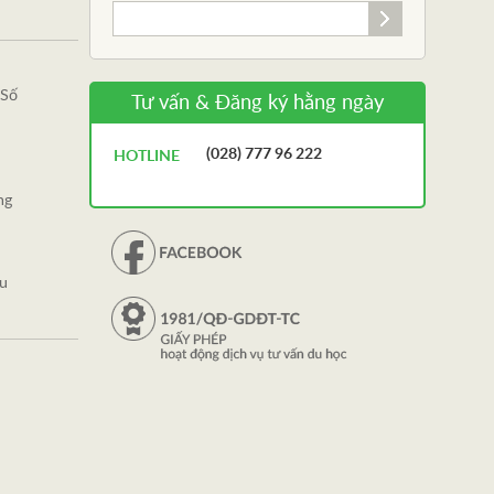
 Số
Tư vấn & Đăng ký hằng ngày
(028) 777 96 222
HOTLINE
ng
àu