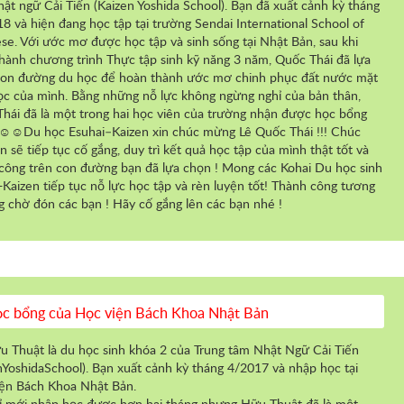
ật ngữ Cải Tiến (Kaizen Yoshida School). Bạn đã xuất cảnh kỳ tháng
8 và hiện đang học tập tại trường Sendai International School of
se. Với ước mơ được học tập và sinh sống tại Nhật Bản, sau khi
hành chương trình Thực tập sinh kỹ năng 3 năm, Quốc Thái đã lựa
on đường du học để hoàn thành ước mơ chinh phục đất nước mặt
ọc của mình. Bằng những nỗ lực không ngừng nghỉ của bản thân,
hái đã là một trong hai học viên của trường nhận được học bổng
 ☺☺Du học Esuhai–Kaizen xin chúc mừng Lê Quốc Thái !!! Chúc
n sẽ tiếp tục cố gắng, duy trì kết quả học tập của mình thật tốt và
công trên con đường bạn đã lựa chọn ! Mong các Kohai Du học sinh
-Kaizen tiếp tục nỗ lực học tập và rèn luyện tốt! Thành công tương
ng chờ đón các bạn ! Hãy cố gắng lên các bạn nhé !
c bổng của Học viện Bách Khoa Nhật Bản
 Thuật là du học sinh khóa 2 của Trung tâm Nhật Ngữ Cải Tiến
nYoshidaSchool). Bạn xuất cảnh kỳ tháng 4/2017 và nhập học tại
ện Bách Khoa Nhật Bản.