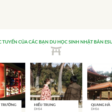
C TUYẾN CỦA CÁC BẠN
DU HỌC SINH NHẬT BẢN
ESU
N TRƯỜNG
HIẾU TRUNG
QUANG HÀ
DHS4
DHS6