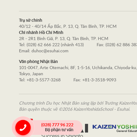
Trụ sở chính
40/12 - 40/14 Ấp Bắc, P. 13, Q. Tân Bình, TP. HCM
Chi nhánh Hồ Chí Minh
2R - 2R1 Bình Giã, P. 13, Q. Tân Bình, TP. HCM
Tel: (028) 62 666 222 (nhánh 413)
Fax: (028) 62 886 38
Email: duhoc@esuhai.com
Văn phòng Nhật Bản
101-0047, Arte Otemachi, 8F, 1-5-16, Uchikanda, Chiyoda-ku,
Tokyo, Japan
Tel: +81-3-5577-3268
Fax: +81-3-3518-9093
Chương trình Du học Nhật Bản sáng lập bởi Trường KaizenYo
Bản quyền thuộc về ©2016 KaizenYoshidaSchool - Esuhai.
(028) 777 96 222
Bộ phận tư vấn