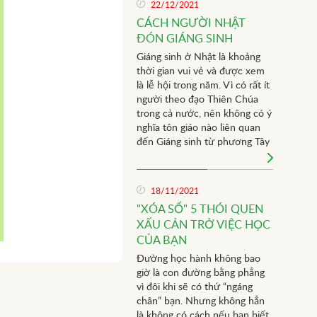
22/12/2021
lắng và băng khoăn hơn đúng
CÁCH NGƯỜI NHẬT
không nào? Quảng đời sinh
ĐÓN GIÁNG SINH
viên của chúng ta trôi qua rất
nhanh, vậy các bạn đã suy nghĩ
Giáng sinh ở Nhật là khoảng
gì cho tương lai sau khi tốt
thời gian vui vẻ và được xem
nghiệp chưa nhỉ? Tiếp tục học
là lễ hội trong năm. Vì có rất ít
lên Cao học hay học trên
người theo đạo Thiên Chúa
“trường đời” luôn là quyết định
trong cả nước, nên không có ý
không dễ dàng và là cột mốc
nghĩa tôn giáo nào liên quan
quan trọng của cuộc đời.
đến Giáng sinh từ phương Tây
và đây không phải là ngày lễ
quốc gia.
18/11/2021
"XÓA SỔ" 5 THÓI QUEN
XẤU CẢN TRỞ VIỆC HỌC
CỦA BẠN
Đường học hành không bao
giờ là con đường bằng phẳng
vì đôi khi sẽ có thứ “ngáng
chân” bạn. Nhưng không hẳn
là không có cách nếu bạn biết