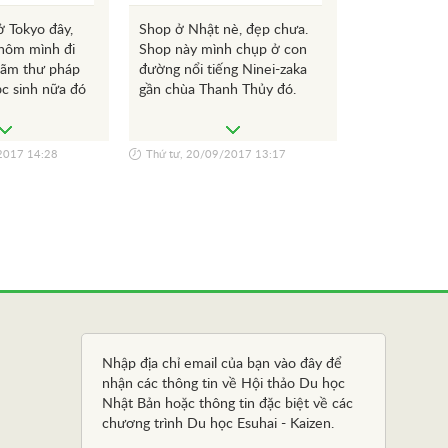
ở Tokyo đây,
Shop ở Nhật nè, đẹp chưa.
Tokyo hôm na
hôm mình đi
Shop này mình chụp ở con
bạn ah. Mon
 lãm thư pháp
đường nổi tiếng Ninei-zaka
KaizenYoshi
c sinh nữa đó
gần chùa Thanh Thủy đó.
chóng sang 
cùng mình nh
2017 14:28
Thứ tư, 20/09/2017 13:17
Thứ tư, 20/0
Nhập địa chỉ email của bạn vào đây để
nhận các thông tin về Hội thảo Du học
Nhật Bản hoặc thông tin đặc biệt về các
chương trình Du học Esuhai - Kaizen.