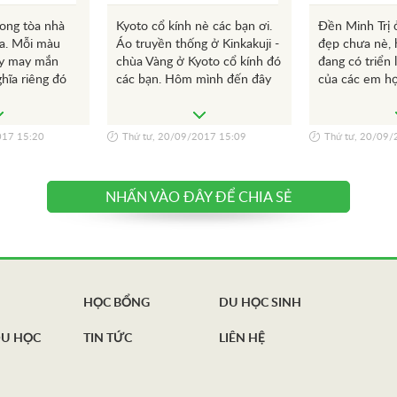
ong tòa nhà
Kyoto cổ kính nè các bạn ơi.
Đền Minh Trị 
a. Mỗi màu
Áo truyền thống ở Kinkakuji -
đẹp chưa nè, 
ay may mắn
chùa Vàng ở Kyoto cổ kính đó
đang có triển
hĩa riêng đó
các bạn. Hôm mình đến đây
của các em họ
 ở tòa nhà
trời lạnh mùa đông nên khung
ó thể ngắm
cảnh không được tươi cho
rên vịnh
lắm, nhưng mùa nao ở đây
017 15:20
Thứ tư, 20/09/2017 15:09
Thứ tư, 20/09/
ẹp nữa đó các
cũng đẹp và đông khách du
lịch lắm.
NHẤN VÀO ĐÂY ĐỂ CHIA SẺ
HỌC BỔNG
DU HỌC SINH
DU HỌC
TIN TỨC
LIÊN HỆ