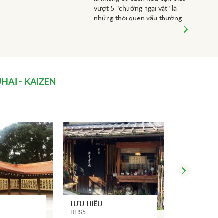
vượt 5 "chướng ngại vật" là
những thói quen xấu thường
cản trở việc học của mình
dưới đây.
HAI - KAIZEN
LƯU HIẾU
TRẦN NGUY
DHS5
DHS6