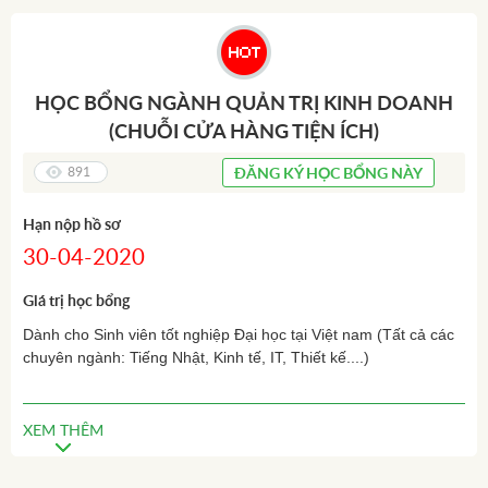
HỌC BỔNG NGÀNH QUẢN TRỊ KINH DOANH
(CHUỖI CỬA HÀNG TIỆN ÍCH)
891
ĐĂNG KÝ HỌC BỔNG NÀY
Hạn nộp hồ sơ
30-04-2020
Giá trị học bổng
Dành cho Sinh viên tốt nghiệp Đại học tại Việt nam (Tất cả các
chuyên ngành: Tiếng Nhật, Kinh tế, IT, Thiết kế....)
1. Tổng Trị giá Học bổng là: 90 triệu đồng
2. Được Giới thiệu việc làm thêm tại Hệ thống cửa hàng tiện ích
XEM THÊM
(Tương đương 20 triệu đồng/tháng)
3. Được Tuyển dụng - Làm việc tại Nhật sau khi tốt nghiệp