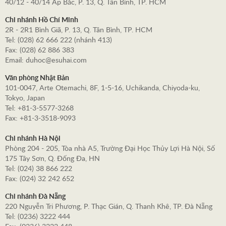
40/12 - 40/14 Ấp Bắc, P. 13, Q. Tân Bình, TP. HCM
Chi nhánh Hồ Chí Minh
2R - 2R1 Bình Giã, P. 13, Q. Tân Bình, TP. HCM
Tel: (028) 62 666 222 (nhánh 413)
Fax: (028) 62 886 383
Email: duhoc@esuhai.com
Văn phòng Nhật Bản
101-0047, Arte Otemachi, 8F, 1-5-16, Uchikanda, Chiyoda-ku,
Tokyo, Japan
Tel: +81-3-5577-3268
Fax: +81-3-3518-9093
Chi nhánh Hà Nội
Phòng 204 - 205, Tòa nhà A5, Trường Đại Học Thủy Lợi Hà Nội, Số
175 Tây Sơn, Q. Đống Đa, HN
Tel: (024) 38 866 222
Fax: (024) 32 242 652
Chi nhánh Đà Nẵng
220 Nguyễn Tri Phương, P. Thạc Gián, Q. Thanh Khê, TP. Đà Nẵng
Tel: (0236) 3222 444