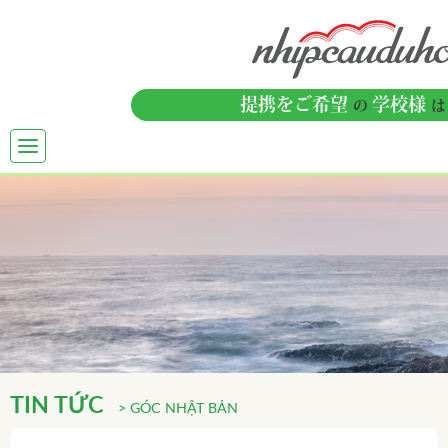
提携をご希望
学校様
の
は
TOGGLE
NAVIGATION
TIN TỨC
> GÓC NHẬT BẢN