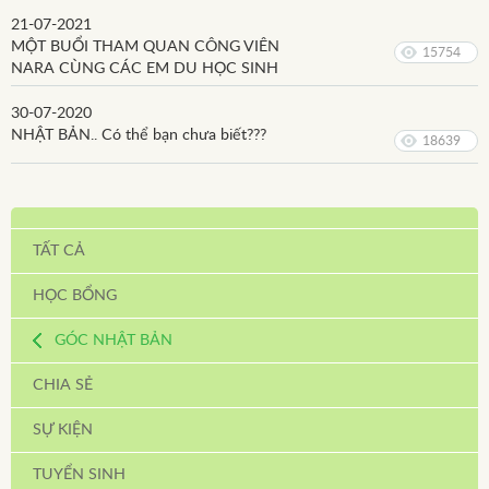
21-07-2021
MỘT BUỔI THAM QUAN CÔNG VIÊN
15754
NARA CÙNG CÁC EM DU HỌC SINH
30-07-2020
NHẬT BẢN.. Có thể bạn chưa biết???
18639
TẤT CẢ
HỌC BỔNG
GÓC NHẬT BẢN
CHIA SẺ
SỰ KIỆN
TUYỂN SINH