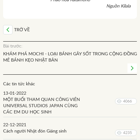
Pháo hoa Katamono
Nguồn Kilala
TRỞ VỀ
Bài trước:
KHÁM PHÁ MOCHI - LOẠI BÁNH GÂY SỐT TRONG CỘNG ĐỒNG
MÊ BÁNH KẸO NHẬT BẢN
Các tin tức khác
13-01-2022
MỘT BUỔI THAM QUAN CÔNG VIÊN
4066
UNIVERSAL STUDIOS JAPAN CÙNG
CÁC EM DU HỌC SINH
22-12-2021
Cách người Nhật đón Giáng sinh
4235