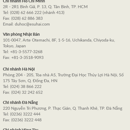
Chi nhánh Hồ Chí Minh
2R - 2R1 Bình Giã, P. 13, Q. Tân Bình, TP. HCM
Tel: (028) 62 666 222 (nhánh 413)
Fax: (028) 62 886 383
Email: duhoc@esuhai.com
Văn phòng Nhật Bản
101-0047, Arte Otemachi, 8F, 1-5-16, Uchikanda, Chiyoda-ku,
Tokyo, Japan
Tel: +81-3-5577-3268
Fax: +81-3-3518-9093
Chi nhánh Hà Nội
Phòng 204 - 205, Tòa nhà A5, Trường Đại Học Thủy Lợi Hà Nội, Số
175 Tây Sơn, Q. Đống Đa, HN
Tel: (024) 38 866 222
Fax: (024) 32 242 652
Chi nhánh Đà Nẵng
220 Nguyễn Tri Phương, P. Thạc Gián, Q. Thanh Khê, TP. Đà Nẵng
Tel: (0236) 3222 444
Fax: (0236) 3222 448