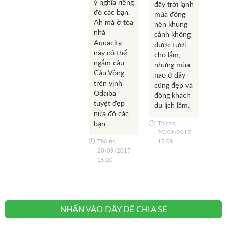
ý nghĩa riêng
đây trời lạnh
đó các bạn.
Thứ
mùa đông
20
Ah mà ở tòa
nên khung
14
nhà
cảnh không
Aquacity
được tươi
này có thể
cho lắm,
ngắm cầu
nhưng mùa
Cầu Vòng
nao ở đây
trên vịnh
cũng đẹp và
Odaiba
đông khách
tuyệt đẹp
du lịch lắm.
nữa đó các
bạn.
Thứ tư,
20/09/2017
Thứ tư,
15:09
20/09/2017
15:20
NHẤN VÀO ĐÂY ĐỂ CHIA SẺ