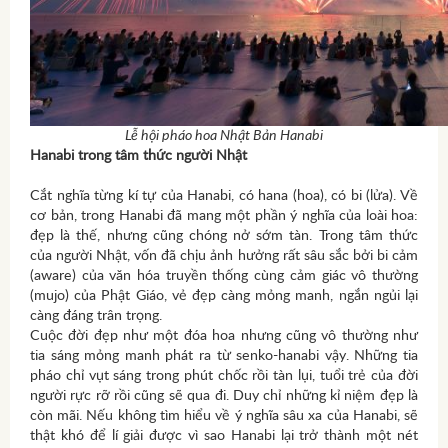
Lễ hội pháo hoa Nhật Bản Hanabi
Hanabi trong tâm thức người Nhật
Cắt nghĩa từng kí tự của Hanabi, có hana (hoa), có bi (lửa). Về
cơ bản, trong Hanabi đã mang một phần ý nghĩa của loài hoa:
đẹp là thế, nhưng cũng chóng nở sớm tàn. Trong tâm thức
của người Nhật, vốn đã chịu ảnh hưởng rất sâu sắc bởi bi cảm
(aware) của văn hóa truyền thống cùng cảm giác vô thường
(mujo) của Phật Giáo, vẻ đẹp càng mỏng manh, ngắn ngủi lại
càng đáng trân trọng.
Cuộc đời đẹp như một đóa hoa nhưng cũng vô thường như
tia sáng mỏng manh phát ra từ senko-hanabi vậy. Những tia
pháo chỉ vụt sáng trong phút chốc rồi tàn lụi, tuổi trẻ của đời
người rực rỡ rồi cũng sẽ qua đi. Duy chỉ những kỉ niệm đẹp là
còn mãi. Nếu không tìm hiểu về ý nghĩa sâu xa của Hanabi, sẽ
thật khó để lí giải được vì sao Hanabi lại trở thành một nét