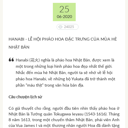
25
06-2020
24025
HANABI - LỄ HỘI PHÁO HOA ĐẶC TRƯNG CỦA MÙA HÈ
NHẬT BẢN
Hanabi (花火) nghĩa là pháo hoa Nhật Bản, được xem là
một trong những loại hình pháo hoa đẹp nhất thế giới.
Nhắc đến mùa hè Nhật Bản, người ta sẽ nhớ về lễ hội
pháo hoa Hanabi, về những bộ Yukata đã trở thành một
phần “máu thịt” trong văn hóa bản địa.
Câu chuyện lịch sử
Có giả thuyết cho rằng, người đầu tiên nhìn thấy pháo hoa ở
Nhật Bản là Tướng quân Tokugawa Ieyasu (1543-1616). Tháng
8 năm 1613, trong một chuyến thăm Nhật Bản, phái viên Anh
của Vua James I và một thương nhân người Hoa đã dành tặng