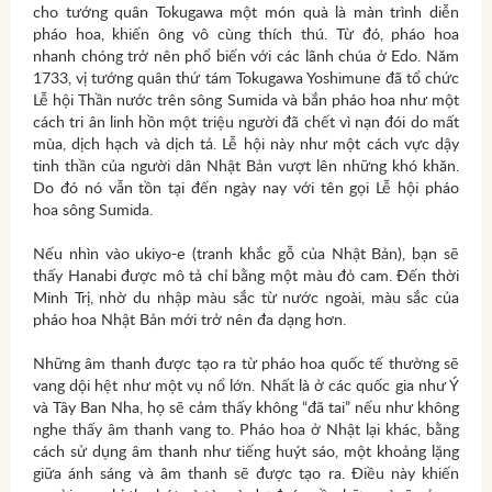
cho tướng quân Tokugawa một món quà là màn trình diễn
pháo hoa, khiến ông vô cùng thích thú. Từ đó, pháo hoa
nhanh chóng trở nên phổ biến với các lãnh chúa ở Edo. Năm
1733, vị tướng quân thứ tám Tokugawa Yoshimune đã tổ chức
Lễ hội Thần nước trên sông Sumida và bắn pháo hoa như một
cách tri ân linh hồn một triệu người đã chết vì nạn đói do mất
mùa, dịch hạch và dịch tả. Lễ hội này như một cách vực dậy
tinh thần của người dân Nhật Bản vượt lên những khó khăn.
Do đó nó vẫn tồn tại đến ngày nay với tên gọi Lễ hội pháo
hoa sông Sumida.
Nếu nhìn vào ukiyo-e (tranh khắc gỗ của Nhật Bản), bạn sẽ
thấy Hanabi được mô tả chỉ bằng một màu đỏ cam. Đến thời
Minh Trị, nhờ du nhập màu sắc từ nước ngoài, màu sắc của
pháo hoa Nhật Bản mới trở nên đa dạng hơn.
Những âm thanh được tạo ra từ pháo hoa quốc tế thường sẽ
vang dội hệt như một vụ nổ lớn. Nhất là ở các quốc gia như Ý
và Tây Ban Nha, họ sẽ cảm thấy không “đã tai” nếu như không
nghe thấy âm thanh vang to. Pháo hoa ở Nhật lại khác, bằng
cách sử dụng âm thanh như tiếng huýt sáo, một khoảng lặng
giữa ánh sáng và âm thanh sẽ được tạo ra. Điều này khiến