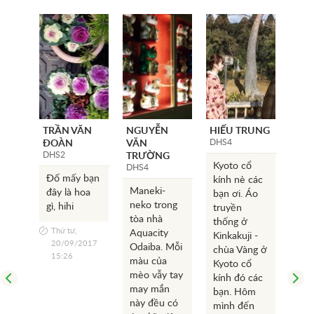
TRẦN VĂN
NGUYỄN
HIẾU TRUNG
QUA
DHS4
DHS
ĐOÀN
VĂN
DHS2
TRƯỜNG
Kyoto cổ
Đền
DHS4
Đố mấy bạn
kính nè các
Trị 
Maneki-
đây là hoa
bạn ơi. Áo
đây
neko trong
gì, hihi
truyền
chư
tòa nhà
thống ở
hôm
Thứ tư,
Aquacity
Kinkakuji -
đan
20/09/2017
Odaiba. Mỗi
chùa Vàng ở
triể
15:26
màu của
Kyoto cổ
thư
mèo vẫy tay
kính đó các
của
may mắn
bạn. Hôm
học
này đều có
mình đến
nữa