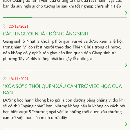
nào? Quảng đời sinh viên của chúng ta trôi qua rất nhanh, vậy các
bạn đã suy nghĩ gì cho tương lai sau khi tốt nghiệp chưa nhỉ? Tiếp
tục học lên Cao học hay học trên “trường đời” luôn là quyết định
không dễ dàng và là cột mốc quan trọng của cuộc đời.
22/12/2021
CÁCH NGƯỜI NHẬT ĐÓN GIÁNG SINH
Giáng sinh ở Nhật là khoảng thời gian vui vẻ và được xem là lễ hội
trong năm. Vì có rất ít người theo đạo Thiên Chúa trong cả nước,
nên không có ý nghĩa tôn giáo nào liên quan đến Giáng sinh từ
phương Tây và đây không phải là ngày lễ quốc gia.
18/11/2021
"XÓA SỔ" 5 THÓI QUEN XẤU CẢN TRỞ VIỆC HỌC CỦA
BẠN
Đường học hành không bao giờ là con đường bằng phẳng vì đôi khi
sẽ có thứ “ngáng chân” bạn. Nhưng không hẳn là không có cách nếu
bạn biết vượt 5 "chướng ngại vật" là những thói quen xấu thường
cản trở việc học của mình dưới đây.