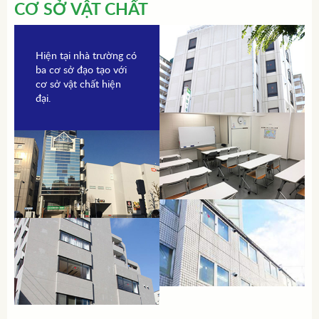
CƠ SỞ VẬT CHẤT
Hiện tại nhà trường có
ba cơ sở đạo tạo với
cơ sở vật chất hiện
đại.