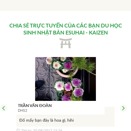
CHIA SẺ TRỰC TUYẾN CỦA CÁC BẠN
DU HỌC
SINH NHẬT BẢN
ESUHAI - KAIZEN
TRẦN VĂN ĐOÀN
NGU
DHS2
DHS
Đố mấy bạn đây là hoa gì, hihi
Man
màu
Thứ tư, 20/09/2017 15:26