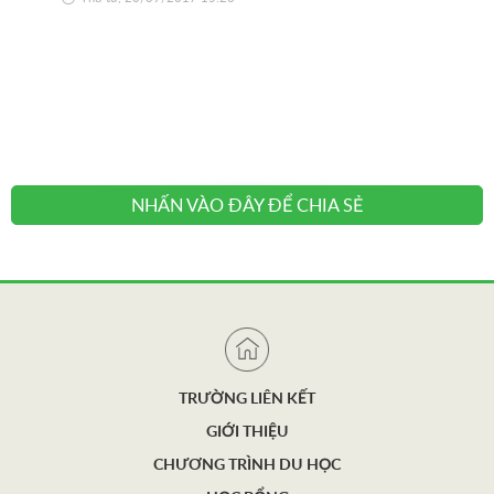
riên
có 
đẹp
Thứ
NHẤN VÀO ĐÂY ĐỂ CHIA SẺ
TRƯỜNG LIÊN KẾT
GIỚI THIỆU
CHƯƠNG TRÌNH DU HỌC